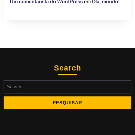
Um comentarista do WordPress
em
Olá, mundo!
Search
Search
for: