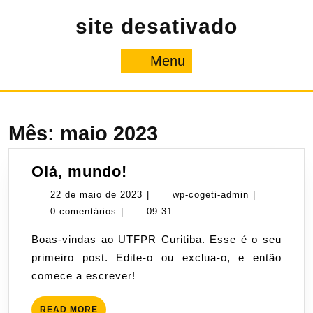
Pular
site desativado
para
o
conteúdo
Menu
Menu
Mês:
maio 2023
Olá,
Olá, mundo!
mundo!
22
wp-
22 de maio de 2023
|
wp-cogeti-admin
|
de
cogeti-
0 comentários
|
09:31
maio
admin
Boas-vindas ao UTFPR Curitiba. Esse é o seu
de
primeiro post. Edite-o ou exclua-o, e então
2023
comece a escrever!
READ
READ MORE