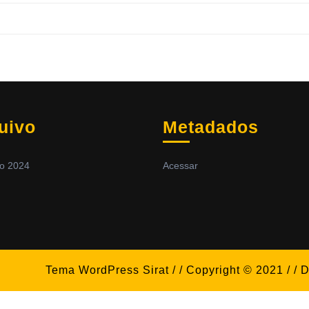
uivo
Metadados
ro 2024
Acessar
Tema WordPress Sirat
/ / Copyright © 2021 / /