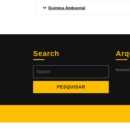
Química Ambiental
Search
Arq
feverei