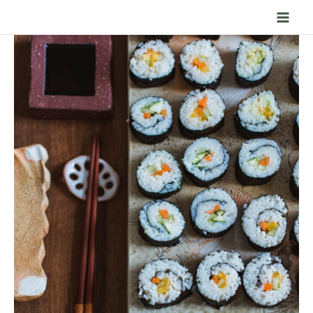
Ir
para
o
conteúdo