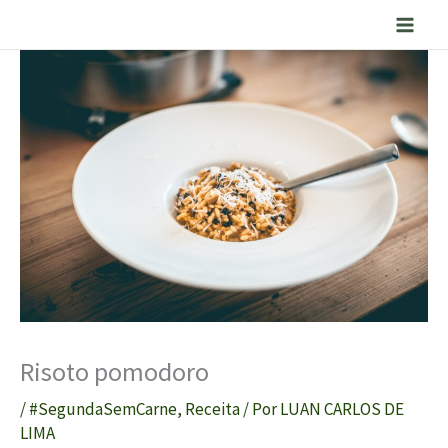
Ir
para
o
conteúdo
Risoto pomodoro
/
#SegundaSemCarne
,
Receita
/ Por
LUAN CARLOS DE
LIMA