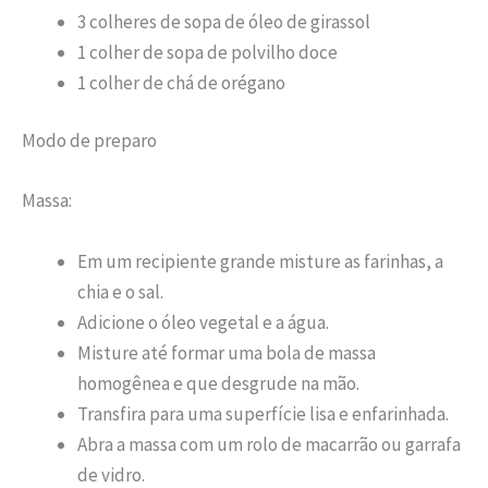
3 colheres de sopa de óleo de girassol
1 colher de sopa de polvilho doce
1 colher de chá de orégano
Modo de preparo
Massa:
Em um recipiente grande misture as farinhas, a
chia e o sal.
Adicione o óleo vegetal e a água.
Misture até formar uma bola de massa
homogênea e que desgrude na mão.
Transfira para uma superfície lisa e enfarinhada.
Abra a massa com um rolo de macarrão ou garrafa
de vidro.