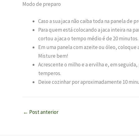
Modo de preparo
Caso a sua jaca não caiba toda na panela de p
Para quem está colocando a jaca inteira na 
cortou a jaca o tempo médio é de 20 minutos. P
Em uma panela com azeite ou óleo, coloque al
Misture bem!
Acrescente o milho e a ervilha e, em seguida
temperos.
Deixe cozinhar por aproximadamente 10 minut
←
Post anterior