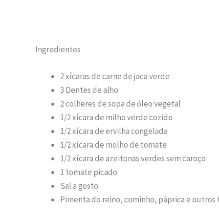
Ingredientes
2 xícaras de carne de jaca verde
3 Dentes de alho
2 colheres de sopa de óleo vegetal
1/2 xícara de milho verde cozido
1/2 xícara de ervilha congelada
1/2 xícara de molho de tomate
1/2 xícara de azeitonas verdes sem caroço
1 tomate picado
Sal a gosto
Pimenta do reino, cominho, páprica e outros