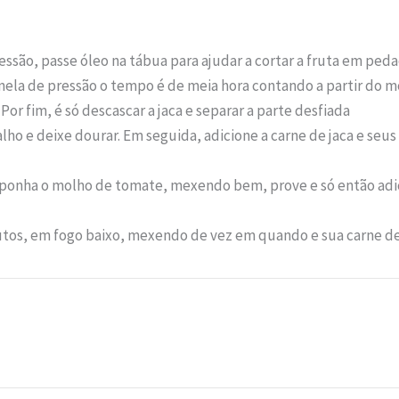
ressão, passe óleo na tábua para ajudar a cortar a fruta em peda
panela de pressão o tempo é de meia hora contando a partir do
or fim, é só descascar a jaca e separar a parte desfiada
ho e deixe dourar. Em seguida, adicione a carne de jaca e seus
, ponha o molho de tomate, mexendo bem, prove e só então adic
os, em fogo baixo, mexendo de vez em quando e sua carne de j