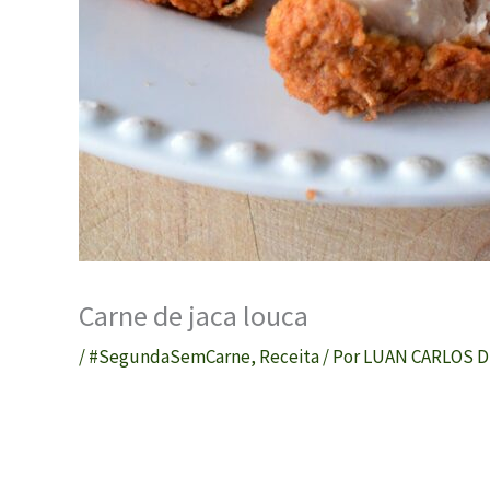
Carne de jaca louca
/
#SegundaSemCarne
,
Receita
/ Por
LUAN CARLOS D