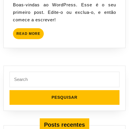
Boas-vindas ao WordPress. Esse é o seu
de
primeiro post. Edite-o ou exclua-o, e então
2020
comece a escrever!
READ
READ MORE
MORE
Search
for:
Posts recentes