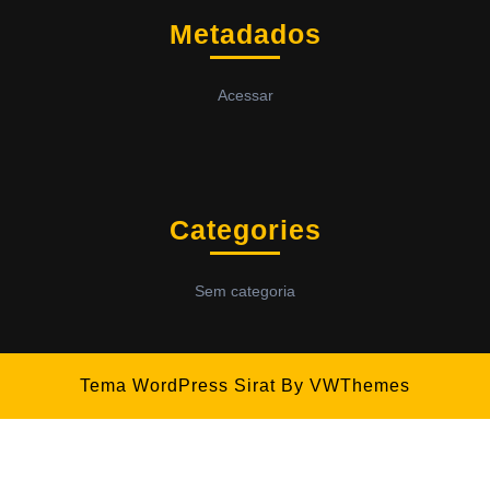
Metadados
Acessar
Categories
Sem categoria
Tema WordPress Sirat
By VWThemes