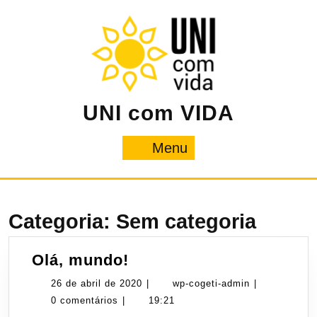
Pular
para
o
conteúdo
UNI com VIDA
Menu
Menu
Categoria:
Sem categoria
Olá,
Olá, mundo!
mundo!
26
wp-
26 de abril de 2020
|
wp-cogeti-admin
|
de
cogeti-
0 comentários
|
19:21
abril
admin