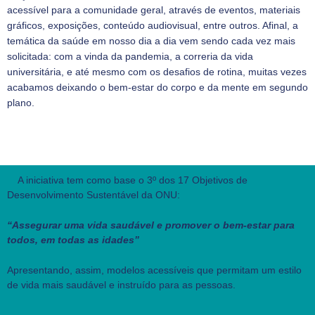
acessível para a comunidade geral, através de eventos, materiais
gráficos, exposições, conteúdo audiovisual, entre outros. Afinal, a
temática da saúde em nosso dia a dia vem sendo cada vez mais
solicitada: com a vinda da pandemia, a correria da vida
universitária, e até mesmo com os desafios de rotina, muitas vezes
acabamos deixando o bem-estar do corpo e da mente em segundo
plano.
A iniciativa tem como base o 3º dos 17 Objetivos de
Desenvolvimento Sustentável da ONU:
“Assegurar uma vida saudável e promover o bem-estar para
todos, em todas as idades”
Apresentando, assim, modelos acessíveis que permitam um estilo
de vida mais saudável e instruído para as pessoas.