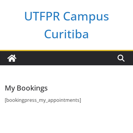
Pular
UTFPR Campus
para
o
conteúdo
Curitiba
My Bookings
[bookingpress_my_appointments]