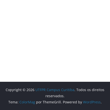
Copyright © 2026
UTFPR Campus Curitiba
. Todos os direitos
reservados.
Tema:
ColorMag
por ThemeGrill. Powered by
WordPress
.