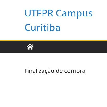
Pular
UTFPR Campus
para
o
conteúdo
Curitiba
Finalização de compra