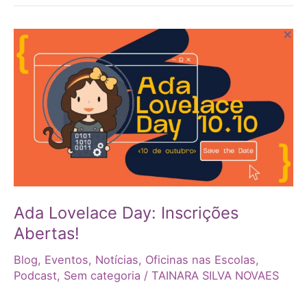
Ada
Lovelace
Day:
Inscrições
Abertas!
Ada Lovelace Day: Inscrições
Abertas!
Blog
,
Eventos
,
Notícias
,
Oficinas nas Escolas
,
Podcast
,
Sem categoria
/
TAINARA SILVA NOVAES