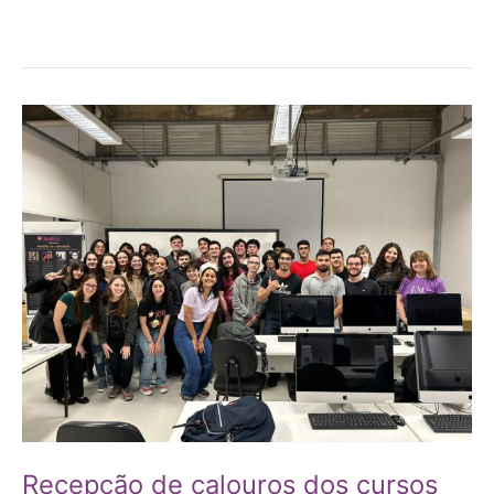
Recepção
de
calouros
dos
cursos
de
computação!
Recepção de calouros dos cursos