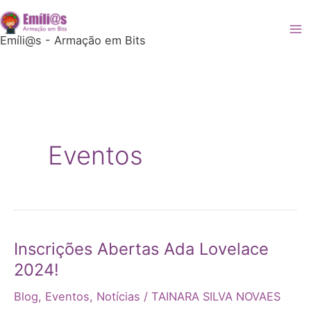
Ir
Emíli@s - Armação em Bits
para
o
conteúdo
Eventos
Inscrições Abertas Ada Lovelace
Inscrições
2024!
Abertas
Blog
,
Eventos
,
Notícias
/
TAINARA SILVA NOVAES