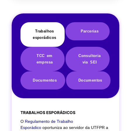
Trabalhos
Parcerias
esporádicos
TCC em
Consultoria
empresa
via SEI
Documentos
Documentos
TRABALHOS ESPORÁDICOS
O
Regulamento de Trabalho
Esporádico
oportuniza ao servidor da UTFPR a