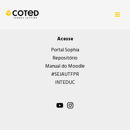
Ir
para
o
conteúdo
Acesse
Portal Sophia
Repositório
Manual do Moodle
#SEJAUTFPR
INTEDUC