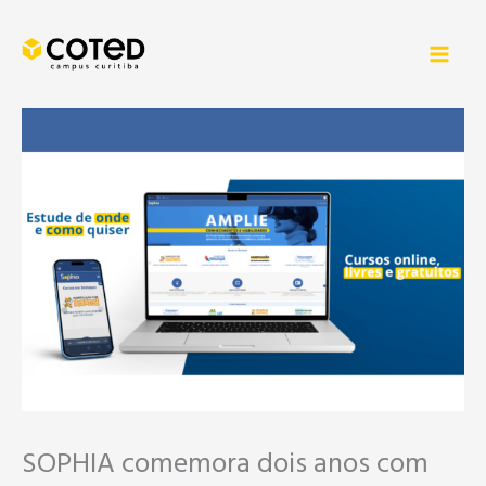
Ir
para
o
conteúdo
SOPHIA comemora dois anos com