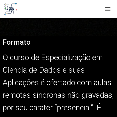
A
L
T
E
R
N
Formato
A
R
N
O curso de Especialização em
A
V
Ciência de Dados e suas
E
G
A
Aplicações é ofertado com aulas
Ç
Ã
remotas síncronas não gravadas,
O
por seu carater “presencial”. É