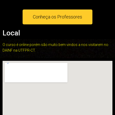
Conheça os Professores
Local
O curso é online porém são muito bem vindos a nos visitarem no
DAINF na UTFPR-CT.