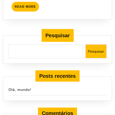
READ
READ MORE
MORE
Pesquisar
Pesquisar
Posts recentes
Olá, mundo!
Comentários