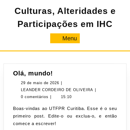
Pular
Culturas, Alteridades e
para
o
conteúdo
Participações em IHC
Menu
Menu
Olá,
Olá, mundo!
mundo!
29
29 de maio de 2026
|
de
LEANDER
LEANDER CORDEIRO DE OLIVEIRA
|
maio
CORDEIRO
0 comentários
|
15:10
de
DE
Boas-vindas ao UTFPR Curitiba. Esse é o seu
2026
OLIVEIRA
primeiro post. Edite-o ou exclua-o, e então
comece a escrever!