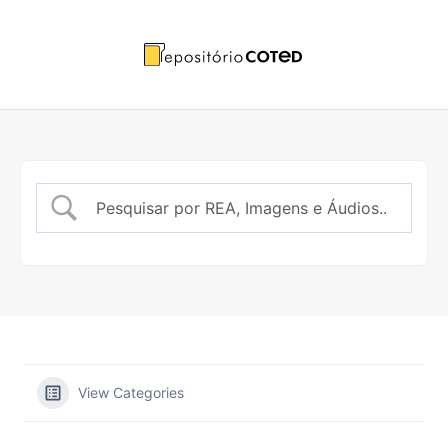
Ir
para
o
conteúdo
View Categories