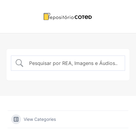
Ir
para
o
conteúdo
View Categories