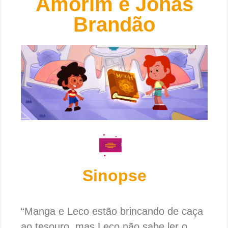
Amorim e Jonas
Brandão
Sinopse
“Manga e Leco estão brincando de caça
ao tesouro, mas Leco não sabe ler o