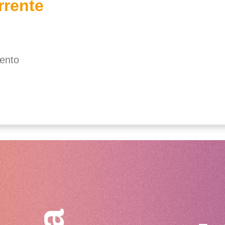
rrente
mento