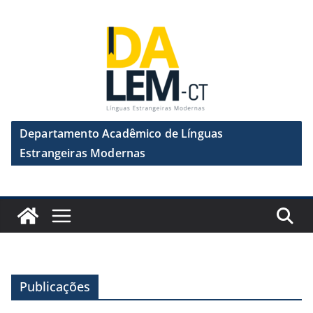
Pular
para
o
conteúdo
Departamento Acadêmico de Línguas
Estrangeiras Modernas
Publicações