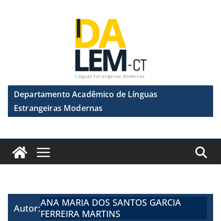
Pular
para
o
conteúdo
Departamento Acadêmico de Línguas
Estrangeiras Modernas
ANA MARIA DOS SANTOS GARCIA
Autor:
FERREIRA MARTINS